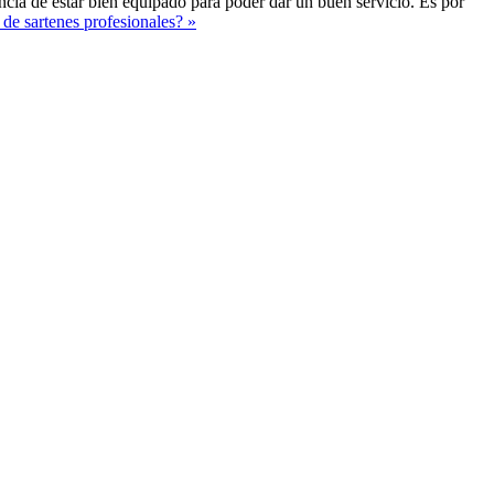
tancia de estar bien equipado para poder dar un buen servicio. Es por
de sartenes profesionales? »