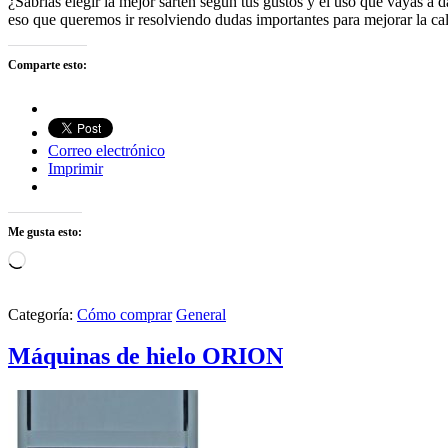
¿Sabrías elegir la mejor sartén según tus gustos y el uso que vayas a d
eso que queremos ir resolviendo dudas importantes para mejorar la c
Comparte esto:
Correo electrónico
Imprimir
Me gusta esto:
Cargando...
Categoría:
Cómo comprar
General
Máquinas de hielo ORION