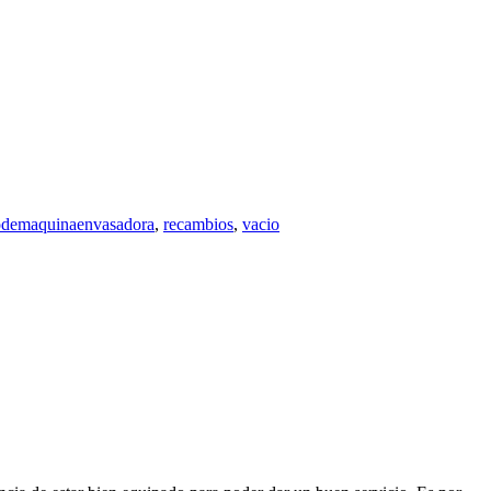
odemaquinaenvasadora
,
recambios
,
vacio