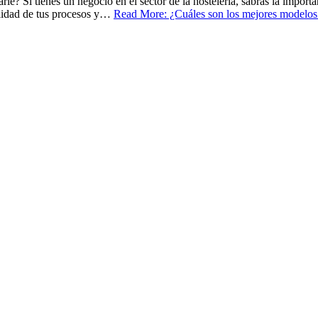
arle? Si tienes un negocio en el sector de la hostelería, sabrás la impor
alidad de tus procesos y…
Read More: ¿Cuáles son los mejores modelos 