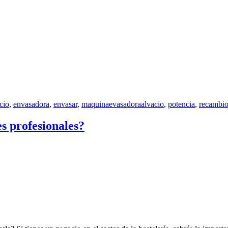
cio
,
envasadora
,
envasar
,
maquinaevasadoraalvacio
,
potencia
,
recambi
s profesionales?